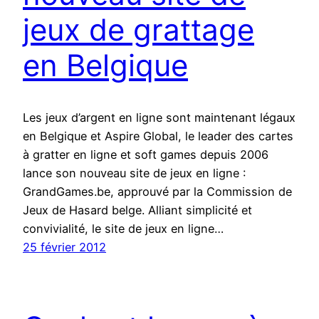
jeux de grattage
en Belgique
Les jeux d’argent en ligne sont maintenant légaux
en Belgique et Aspire Global, le leader des cartes
à gratter en ligne et soft games depuis 2006
lance son nouveau site de jeux en ligne :
GrandGames.be, approuvé par la Commission de
Jeux de Hasard belge. Alliant simplicité et
convivialité, le site de jeux en ligne…
25 février 2012