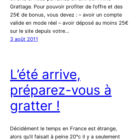
Grattage. Pour pouvoir profiter de l’offre et des
25€ de bonus, vous devez : – avoir un compte
valide en mode réel – avoir déposé au moins 25€
sur le site depuis votre…
3 août 2011
L’été arrive,
préparez-vous à
gratter !
Décidément le temps en France est étrange,
alors qu’il faisait à peine 20°c il y a seulement