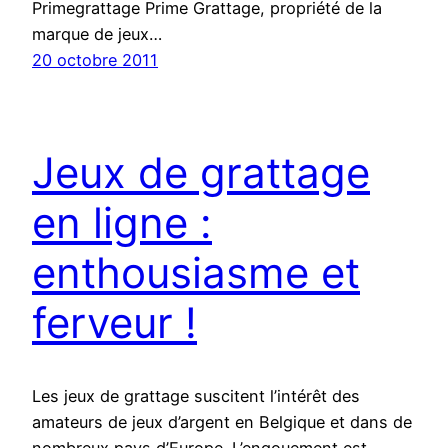
Primegrattage Prime Grattage, propriété de la
marque de jeux…
20 octobre 2011
Jeux de grattage
en ligne :
enthousiasme et
ferveur !
Les jeux de grattage suscitent l’intérêt des
amateurs de jeux d’argent en Belgique et dans de
nombreux pays d’Europe. L’engouement est